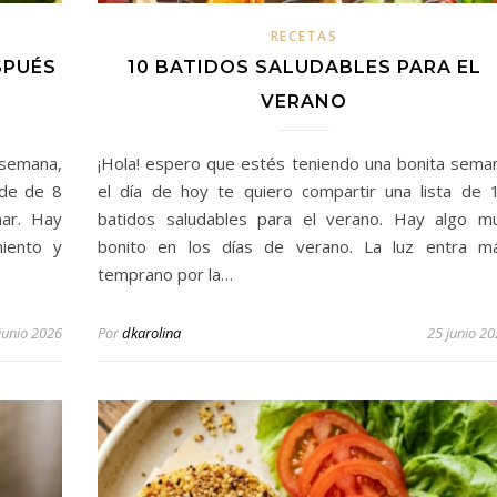
RECETAS
SPUÉS
10 BATIDOS SALUDABLES PARA EL
VERANO
 semana,
¡Hola! espero que estés teniendo una bonita sema
 de de 8
el día de hoy te quiero compartir una lista de 
nar. Hay
batidos saludables para el verano. Hay algo m
iento y
bonito en los días de verano. La luz entra m
temprano por la…
junio 2026
Por
dkarolina
25 junio 2