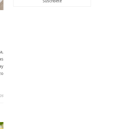
a,
as
ay
zo
026