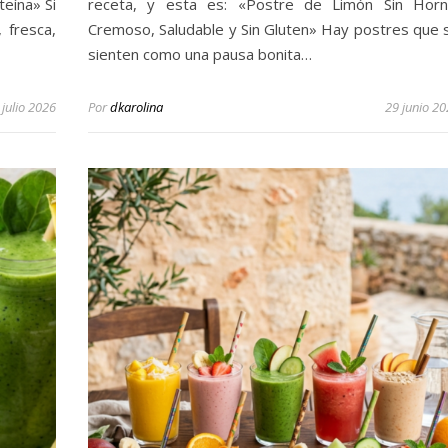
eína» Si
receta, y esta es: «Postre de Limón Sin Horn
 fresca,
Cremoso, Saludable y Sin Gluten» Hay postres que 
sienten como una pausa bonita…
 julio 2026
Por
dkarolina
29 junio 2