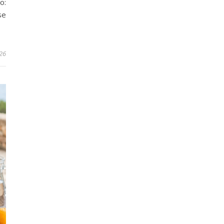
o:
se
026