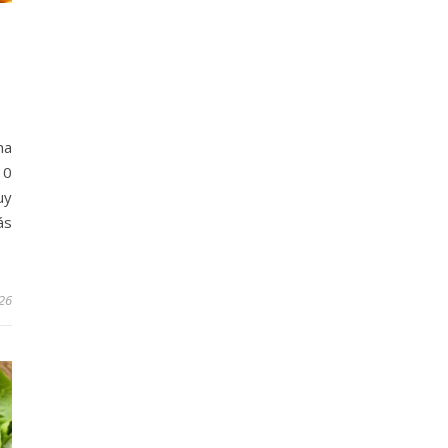
na
10
uy
ás
026