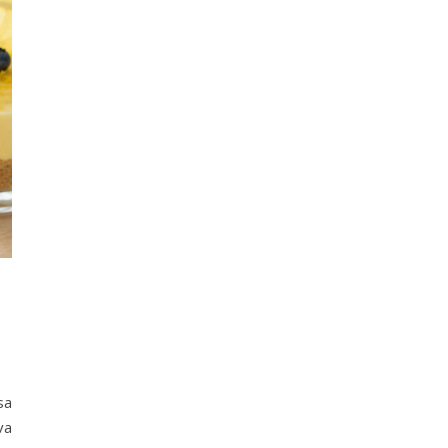
sa
va