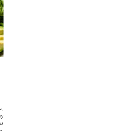
a,
uy
oa
as