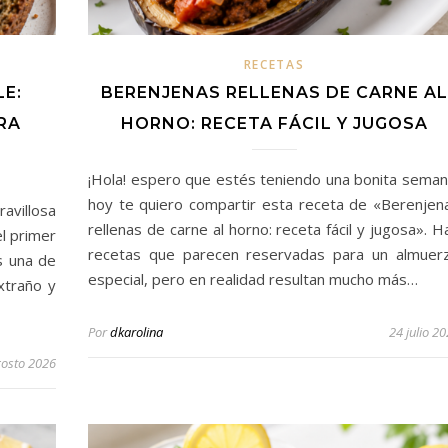
RECETAS
E:
BERENJENAS RELLENAS DE CARNE AL
RA
HORNO: RECETA FÁCIL Y JUGOSA
¡Hola! espero que estés teniendo una bonita seman
hoy te quiero compartir esta receta de «Berenjen
avillosa
rellenas de carne al horno: receta fácil y jugosa». H
l primer
recetas que parecen reservadas para un almuer
s una de
especial, pero en realidad resultan mucho más…
xtraño y
Por
dkarolina
24 julio 2
gosto 2026