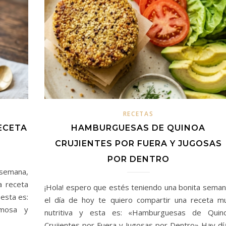
RECETAS
ECETA
HAMBURGUESAS DE QUINOA
CRUJIENTES POR FUERA Y JUGOSAS
POR DENTRO
 semana,
a receta
¡Hola! espero que estés teniendo una bonita seman
 esta es:
el día de hoy te quiero compartir una receta m
emosa y
nutritiva y esta es: «Hamburguesas de Quin
Crujientes por Fuera y Jugosas por Dentro» Hay dí