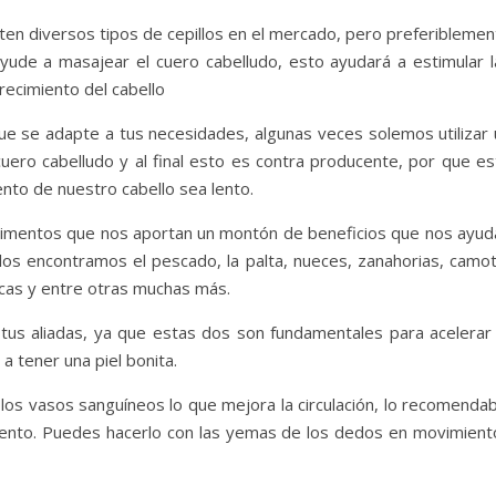
sten diversos tipos de cepillos en el mercado, pero preferibleme
ayude a masajear el cuero cabelludo, esto ayudará a estimular l
recimiento del cabello
ue se adapte a tus necesidades, algunas veces solemos utilizar 
ro cabelludo y al final esto es contra producente, por que es
nto de nuestro cabello sea lento.
limentos que nos aportan un montón de beneficios que nos ayud
ellos encontramos el pescado, la palta, nueces, zanahorias, camo
nacas y entre otras muchas más.
tus aliadas, ya que estas dos son fundamentales para acelerar 
a tener una piel bonita.
 los vasos sanguíneos lo que mejora la circulación, lo recomenda
mento. Puedes hacerlo con las yemas de los dedos en movimient