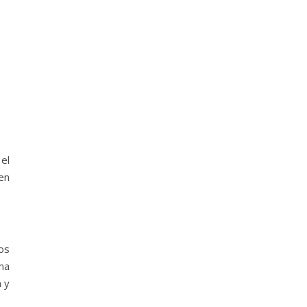
 el
 en
os
ma
 y