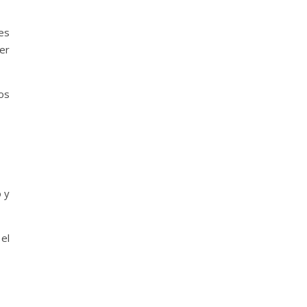
es
ter
os
o y
el