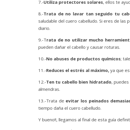
7.-
Utiliza protectores solares
, ellos te ay
8.-
Trata de no lavar tan seguido tu cab
saludable del cuero cabelludo. Si eres de las
diario.
9.-T
rata de no utilizar mucho herramien
pueden dañar el cabello y causar roturas.
10.-
No abuses de productos químicos
; ta
11.-
Reduces el estrés al máximo,
ya que es
12.-
Ten tu cabello bien hidratado
, puedes 
almendras.
13.-Trata de
evitar los peinados demasia
tiempo daña el cuero cabelludo.
Y bueno!!, llegamos al final de esta guía defin