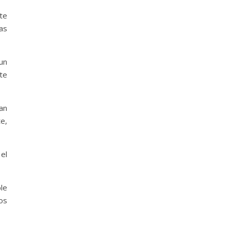
nte
as
un
te
an
te,
el
ble
os