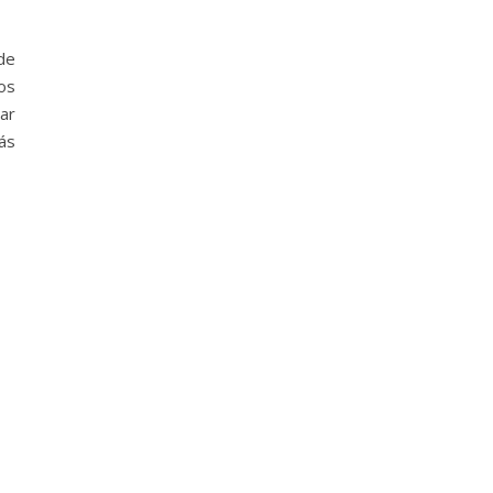
de
os
ar
ás