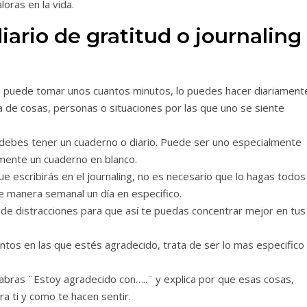
oras en la vida.
iario de gratitud o journaling
nos puede tomar unos cuantos minutos, lo puedes hacer diariament
a de cosas, personas o situaciones por las que uno se siente
ro debes tener un cuaderno o diario. Puede ser uno especialmente
emente un cuaderno en blanco.
e escribirás en el journaling, no es necesario que lo hagas todos
e manera semanal un día en especifico.
a de distracciones para que así te puedas concentrar mejor en tus
tos en las que estés agradecido, trata de ser lo mas especifico
 palabras ¨Estoy agradecido con…..¨ y explica por que esas cosas,
 ti y como te hacen sentir.