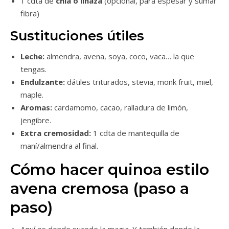
1 cdta de
chía o linaza
(opcional, para espesar y sumar
fibra)
Sustituciones útiles
Leche:
almendra, avena, soya, coco, vaca… la que
tengas.
Endulzante:
dátiles triturados, stevia, monk fruit, miel,
maple.
Aromas:
cardamomo, cacao, ralladura de limón,
jengibre.
Extra cremosidad:
1 cdta de mantequilla de
maní/almendra al final.
Cómo hacer quinoa estilo
avena cremosa (paso a
paso)