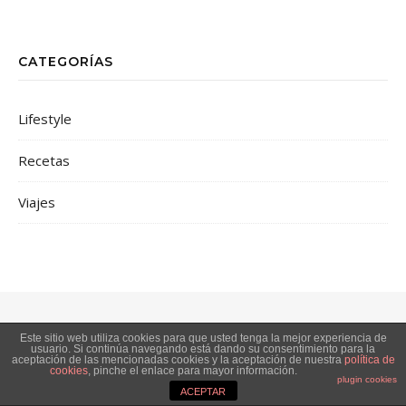
CATEGORÍAS
Lifestyle
Recetas
Viajes
Este sitio web utiliza cookies para que usted tenga la mejor experiencia de
usuario. Si continúa navegando está dando su consentimiento para la
Bard Tema de
WP Royal
.
aceptación de las mencionadas cookies y la aceptación de nuestra
política de
cookies
, pinche el enlace para mayor información.
plugin cookies
ACEPTAR