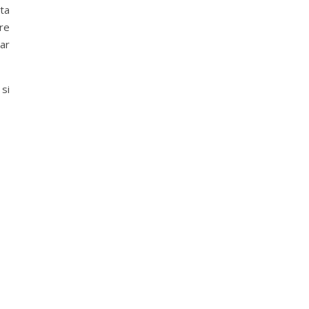
ta
re
ar
si