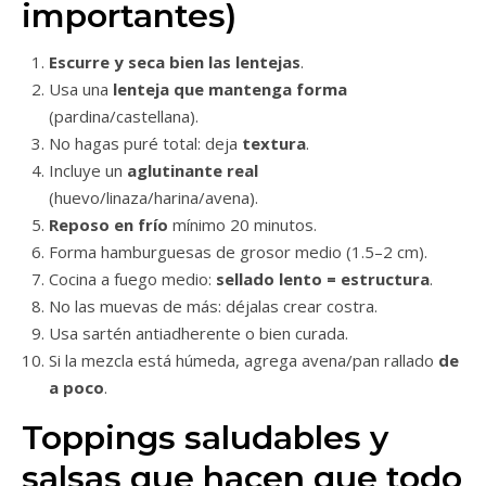
importantes)
Escurre y seca bien las lentejas
.
Usa una
lenteja que mantenga forma
(pardina/castellana).
No hagas puré total: deja
textura
.
Incluye un
aglutinante real
(huevo/linaza/harina/avena).
Reposo en frío
mínimo 20 minutos.
Forma hamburguesas de grosor medio (1.5–2 cm).
Cocina a fuego medio:
sellado lento = estructura
.
No las muevas de más: déjalas crear costra.
Usa sartén antiadherente o bien curada.
Si la mezcla está húmeda, agrega avena/pan rallado
de
a poco
.
Toppings saludables y
salsas que hacen que todo