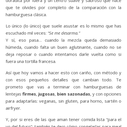
doradita por fuera y un centro suave y sabroso que hace
que te olvides por completo de la comparación con la
hamburguesa clásica.
Lo único (lo único) que suele asustar es lo mismo que has
escuchado mil veces:
“Se me desarma.”
Y sí, eso pasa… cuando la mezcla queda demasiado
húmeda, cuando falta un buen aglutinante, cuando no se
deja reposar o cuando intentamos darle vuelta como si
fuera una tortilla francesa.
Así que hoy vamos a hacer esto con cariño, con método y
con esos pequeños detalles que cambian todo. Te
prometo que vas a terminar con hamburguesas de
lentejas
firmes
,
jugosas
,
bien sazonadas
, y con opciones
para adaptarlas: veganas, sin gluten, para horno, sartén o
airfryer.
Y, por si eres de las que aman tener comida lista “para el
yo del futuro”: también te dejo cómo congelarlas para meal