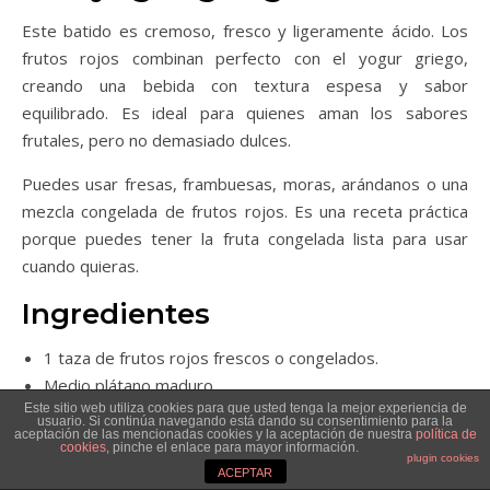
Este batido es cremoso, fresco y ligeramente ácido. Los
frutos rojos combinan perfecto con el yogur griego,
creando una bebida con textura espesa y sabor
equilibrado. Es ideal para quienes aman los sabores
frutales, pero no demasiado dulces.
Puedes usar fresas, frambuesas, moras, arándanos o una
mezcla congelada de frutos rojos. Es una receta práctica
porque puedes tener la fruta congelada lista para usar
cuando quieras.
Ingredientes
1 taza de frutos rojos frescos o congelados.
Medio plátano maduro.
Este sitio web utiliza cookies para que usted tenga la mejor experiencia de
Media taza de yogur griego natural.
usuario. Si continúa navegando está dando su consentimiento para la
aceptación de las mencionadas cookies y la aceptación de nuestra
política de
Media taza de leche o bebida vegetal.
cookies
, pinche el enlace para mayor información.
plugin cookies
1 cucharadita de chía o linaza, opcional.
ACEPTAR