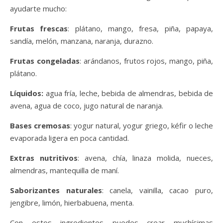
ayudarte mucho:
Frutas frescas
: plátano, mango, fresa, piña, papaya,
sandía, melón, manzana, naranja, durazno.
Frutas congeladas
: arándanos, frutos rojos, mango, piña,
plátano.
Líquidos:
agua fría, leche, bebida de almendras, bebida de
avena, agua de coco, jugo natural de naranja.
Bases cremosas
: yogur natural, yogur griego, kéfir o leche
evaporada ligera en poca cantidad.
Extras nutritivos
: avena, chía, linaza molida, nueces,
almendras, mantequilla de maní.
Saborizantes naturales
: canela, vainilla, cacao puro,
jengibre, limón, hierbabuena, menta.
Con estos ingredientes puedes crear muchísimas