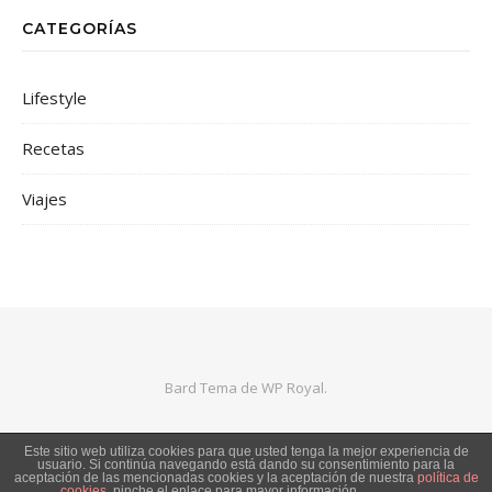
CATEGORÍAS
Lifestyle
Recetas
Viajes
Bard Tema de
WP Royal
.
Este sitio web utiliza cookies para que usted tenga la mejor experiencia de
VOLVER ARRIBA
usuario. Si continúa navegando está dando su consentimiento para la
aceptación de las mencionadas cookies y la aceptación de nuestra
política de
cookies
, pinche el enlace para mayor información.