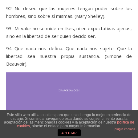
92.-No deseo que las mujeres tengan poder sobre los
hombres, sino sobre sí mismas. (Mary Shelley).
93.-Mi valor no se mide en likes, ni en expectativas ajenas,
sino en la libertad de ser quien decido ser.
94.-Que nada nos defina. Que nada nos sujete. Que la
libertad sea nuestra propia sustancia. (Simone de
Beauvoir).
Este sitio web utiliza cookies para que usted tenga la mejor experiencia de
usuario. Si continúa navegando está dando su consentimiento para la
aceptación de las mencionadas cookies y la aceptación de nuestra
política de
cookies
, pinche el enlace para mayor información.
plugin cookies
ACEPTAR